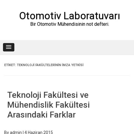
Skip
to
content
Otomotiv Laboratuvarı
Bir Otomotiv Mühendisinin not defteri.
ETIKET:
TEKNOLOJI FAKÜLTELERININ IMZA YETKISI
Teknoloji Fakültesi ve
Mühendislik Fakültesi
Arasındaki Farklar
By
admin
|
4 Haziran 2015