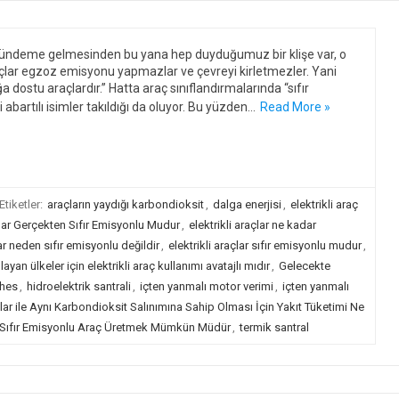
n gündeme gelmesinden bu yana hep duyduğumuz bir klişe var, o
araçlar egzoz emisyonu yapmazlar ve çevreyi kirletmezler. Yani
ğa dostu araçlardır.” Hatta araç sınıflandırmalarında “sıfır
 abartılı isimler takıldığı da oluyor. Bu yüzden…
Read More »
Etiketler:
araçların yaydığı karbondioksit
,
dalga enerjisi
,
elektrikli araç
çlar Gerçekten Sıfır Emisyonlu Mudur
,
elektrikli araçlar ne kadar
lar neden sıfır emisyonlu değildir
,
elektrikli araçlar sıfır emisyonlu mudur
,
layan ülkeler için elektrikli araç kullanımı avatajlı mıdır
,
Gelecekte
hes
,
hidroelektrik santrali
,
içten yanmalı motor verimi
,
içten yanmalı
lar ile Aynı Karbondioksit Salınımına Sahip Olması İçin Yakıt Tüketimi Ne
Sıfır Emisyonlu Araç Üretmek Mümkün Müdür
,
termik santral