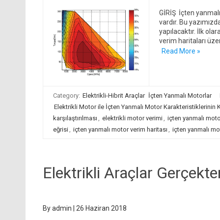
GİRİŞ İçten yanmalı 
vardır. Bu yazımızd
yapılacaktır. İlk ol
verim haritaları üze
Read More »
Category:
Elektrikli-Hibrit Araçlar
İçten Yanmalı Motorlar
Elektrikli Motor ile İçten Yanmalı Motor Karakteristiklerinin K
karşılaştırılması
,
elektrikli motor verimi
,
içten yanmalı motor
eğrisi
,
içten yanmalı motor verim haritası
,
içten yanmalı mo
Elektrikli Araçlar Gerçekt
By
admin
|
26 Haziran 2018