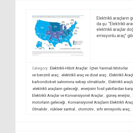
Elektrikli araçları
da şu: “Elektrikli 
elektrikli araçlar do
emisyonlu araç” gibi
Category:
Elektrikli-Hibrit Araçlar
İçten Yanmalı Motorlar
ve benzinli araç
,
elektrikli araç ve dizel araç
,
Elektrikli Ara
karbondioksit salınımına sebep olmaktadır
,
Elektrikli araç
elektrikli araçların geleceği
,
enerjisini fosil yakıtlardan karşı
Elektrikli Araçlar ve Konvansiyonel Araçlar
,
güneş enerjisi
,
motorların geleceği
,
Konvansiyonel Araçların Elektrikli Araç
Olmalıdır
,
nükleer santral
,
otomotiv
,
sıfır emisyonlu araç
,