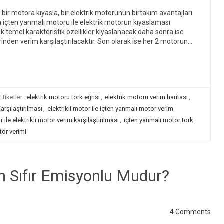
bir motora kıyasla, bir elektrik motorunun birtakım avantajları
a içten yanmalı motoru ile elektrik motorun kıyaslaması
arak temel karakteristik özellikler kıyaslanacak daha sonra ise
rinden verim karşılaştırılacaktır. Son olarak ise her 2 motorun…
Etiketler:
elektrik motoru tork eğrisi
,
elektrik motoru verim haritası
,
arşılaştırılması
,
elektrikli motor ile içten yanmalı motor verim
 ile elektrikli motor verim karşılaştırılması
,
içten yanmalı motor tork
tor verimi
en Sıfır Emisyonlu Mudur?
4 Comments