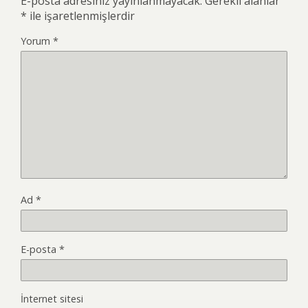
E-posta adresiniz yayınlanmayacak.
Gerekli alanlar
*
ile işaretlenmişlerdir
Yorum
*
Ad
*
E-posta
*
İnternet sitesi