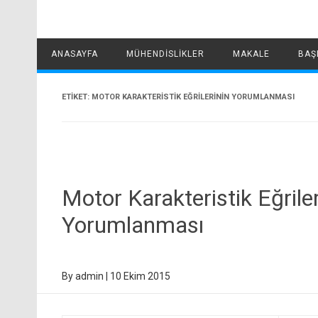
ANASAYFA
MÜHENDISLIKLER
MAKALE
BAŞ
ETIKET:
MOTOR KARAKTERISTIK EĞRILERININ YORUMLANMASI
Motor Karakteristik Eğrile
Yorumlanması
By
admin
|
10 Ekim 2015