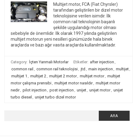
Multijet motor, FCA (Fiat Chyrsler)
tarafından geliştirilen bir dizel motor
teknolojisine verilen isimdir. İlk
common rail teknolojinin başarılı
şekilde uygulandığı motor olması
sebebiyle de önemlidir. İlk olarak 1997 yılında geliştirilen
multijet motorun yeni nesilleri günümüzde hala binek
araçlarda ve bazı ağır vasıta araçlarda kullanılmaktadır.
Category:
İçten Yanmalı Motorlar
Etiketler:
after injection
,
common rail
,
common rail teknolojisi
,
jtd
,
main injection
,
multijet
,
multijet 1
,
multijet 2
,
multijet 2 motor
,
multijet motor
,
multijet
motor çalışma prensibi
,
multijet motor nasıldır
,
multijet motor
nedir
,
pilot injection
,
post injection
,
unijet
,
unijet motor
,
unijet
turbo diesel
,
unijet turbo dizel motor
Arama: