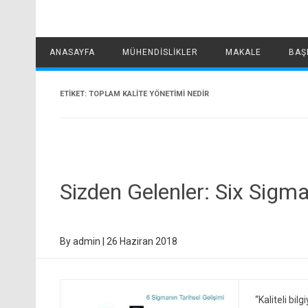
ANASAYFA
MÜHENDISLIKLER
MAKALE
BAŞ
ETIKET:
TOPLAM KALITE YÖNETIMI NEDIR
Sizden Gelenler: Six Sigm
By
admin
|
26 Haziran 2018
“Kaliteli bil