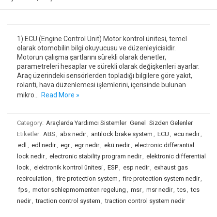
1) ECU (Engine Control Unit) Motor kontrol ünitesi, temel
olarak otomobilin bilgi okuyucusu ve düzenleyicisidir.
Motorun çalışma şartlarını sürekli olarak denetler,
parametreleri hesaplar ve sürekli olarak değişkenleri ayarlar.
Araç üzerindeki sensörlerden topladığı bilgilere göre yakıt,
rolanti, hava düzenlemesi işlemlerini, içerisinde bulunan
mikro…
Read More »
Category:
Araçlarda Yardımcı Sistemler
Genel
Sizden Gelenler
Etiketler:
ABS
,
abs nedir
,
antilock brake system
,
ECU
,
ecu nedir
,
edl
,
edl nedir
,
egr
,
egr nedir
,
ekü nedir
,
electronic differantial
lock nedir
,
electronic stability program nedir
,
elektronic differential
lock
,
elektronik kontrol ünitesi
,
ESP
,
esp nedir
,
exhaust gas
recirculation
,
fire protection system
,
fire protection system nedir
,
fps
,
motor schlepmomenten regelung
,
msr
,
msr nedir
,
tcs
,
tcs
nedir
,
traction control system
,
traction control system nedir