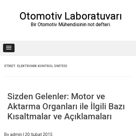
Skip
to
content
Otomotiv Laboratuvarı
Bir Otomotiv Mühendisinin not defteri.
ETIKET:
ELEKTRONIK KONTROL ÜNITESI
Sizden Gelenler: Motor ve
Aktarma Organları ile İlgili Bazı
Kısaltmalar ve Açıklamaları
By
admin
|
20 Şubat 2015