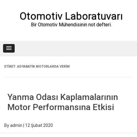
Skip
to
content
Otomotiv Laboratuvarı
Bir Otomotiv Mühendisinin not defteri.
ETIKET:
ADYABATIK MOTORLARDA VERIM
Yanma Odası Kaplamalarının
Motor Performansına Etkisi
By
admin
|
12 Şubat 2020