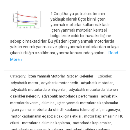
1.Giriş Dünya petrol üretiminin
yaklaşık olarak üçte birini içten
yanmalı motorlar kullanmaktadır.
İçten yanmalı motorlar, kentsel
bölgelerde ciddi bir hava kirliliğine
sebep olmaktadırlar. Bu yüzden içten yanmalı motorlarda
yakıtın verimli yanması ve içten yanmalı motorlardan ortaya
çıkan kirliliğin azaltılması, yanma konusunda yapılan…
Read
More »
Category:
İçten Yanmalı Motorlar
Sizden Gelenler
Etiketler:
adyabatik motor
,
adyabatik motor nedir
,
adyabatik motorlar
,
adyabatik motorlarda emisyonlar
,
adyabatik motorlarda istenen
özellikler nelerdir
,
adyabatik motorlarda performans
,
adyabatik
motorlarda verim
,
alümina
,
içten yanmalı motorlarda kaplamalar
,
içten yanmalı motorlarda silindir kaplama teknolojileri
,
magnezya
,
motor kaplamanın egzoz sıcaklığına etkisi
,
motor kaplamasının HC
etkisi
,
motorlarda alümina kaplama
,
motorlarda kaplamalar
,
motorlarda magnezya kaplama
,
motorlarda yitriya kaplama
,