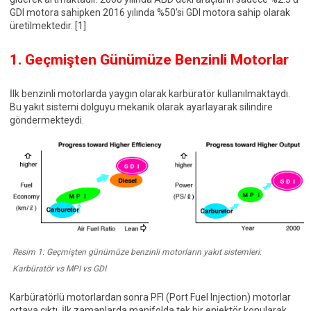
GDI motora sahipken 2016 yılında %50’si GDI motora sahip olarak
üretilmektedir. [1]
1. Geçmişten Günümüze Benzinli Motorlar
İlk benzinli motorlarda yaygın olarak karbüratör kullanılmaktaydı.
Bu yakıt sistemi dolguyu mekanik olarak ayarlayarak silindire
göndermekteydi.
Resim 1: Geçmişten günümüze benzinli motorların yakıt sistemleri:
Karbüratör vs MPI vs GDI
Karbüratörlü motorlardan sonra PFI (Port Fuel Injection) motorlar
ortaya çıktı. İlk zamanlarda manifolda tek bir enjektör konularak