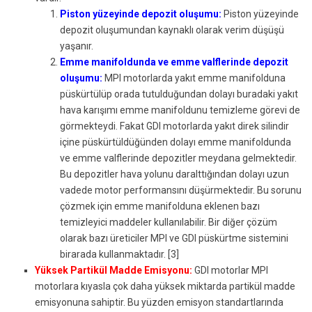
Piston yüzeyinde depozit oluşumu:
Piston yüzeyinde
depozit oluşumundan kaynaklı olarak verim düşüşü
yaşanır.
Emme manifoldunda ve emme valflerinde depozit
oluşumu:
MPI motorlarda yakıt emme manifolduna
püskürtülüp orada tutulduğundan dolayı buradaki yakıt
hava karışımı emme manifoldunu temizleme görevi de
görmekteydi. Fakat GDI motorlarda yakıt direk silindir
içine püskürtüldüğünden dolayı emme manifoldunda
ve emme valflerinde depozitler meydana gelmektedir.
Bu depozitler hava yolunu daralttığından dolayı uzun
vadede motor performansını düşürmektedir. Bu sorunu
çözmek için emme manifolduna eklenen bazı
temizleyici maddeler kullanılabilir. Bir diğer çözüm
olarak bazı üreticiler MPI ve GDI püskürtme sistemini
birarada kullanmaktadır. [3]
Yüksek Partikül Madde Emisyonu:
GDI motorlar MPI
motorlara kıyasla çok daha yüksek miktarda partikül madde
emisyonuna sahiptir. Bu yüzden emisyon standartlarında