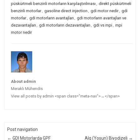
püskürtmeli benzinli motorların karşılaştırılması
,
direkt püskürtmeli
benzinli motorlar
,
gasoline direct injection
,
gdi motor nedir
,
gdi
motorlar
,
gdi motorların avantajları
,
gdi motorların avantajları ve
dezavantajları
,
gdi motorların dezavantajları
,
gdi vs mpi
,
mpi
motor nedir
About admin
Meraklı Mühendis
View all posts by admin <span class="meta-nav">→</span>
Post navigation
←
GDI Motorlarda GPF
Alg (Yosun) Biyodizeli
→