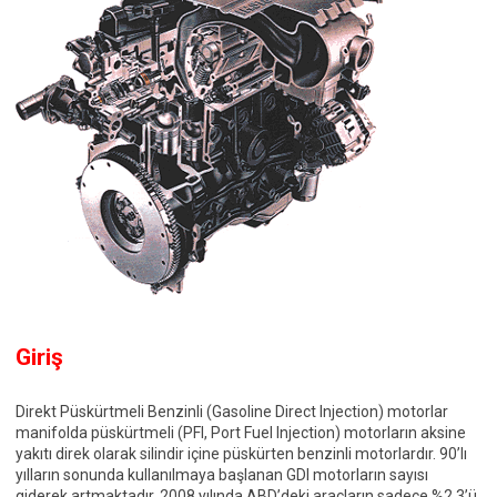
Giriş
Direkt Püskürtmeli Benzinli (Gasoline Direct Injection) motorlar
manifolda püskürtmeli (PFI, Port Fuel Injection) motorların aksine
yakıtı direk olarak silindir içine püskürten benzinli motorlardır. 90’lı
yılların sonunda kullanılmaya başlanan GDI motorların sayısı
giderek artmaktadır. 2008 yılında ABD’deki araçların sadece %2.3’ü