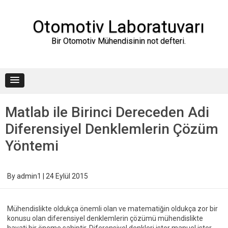
Skip
to
content
Otomotiv Laboratuvarı
Bir Otomotiv Mühendisinin not defteri.
Matlab ile Birinci Dereceden Adi
Diferensiyel Denklemlerin Çözüm
Yöntemi
By
admin1
|
24 Eylül 2015
Mühendislikte oldukça önemli olan ve matematiğin oldukça zor bir
konusu olan diferensiyel denklemlerin çözümü mühendislikte