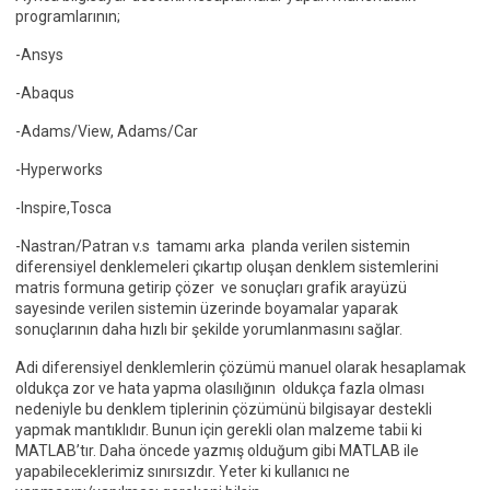
programlarının;
-Ansys
-Abaqus
-Adams/View, Adams/Car
-Hyperworks
-Inspire,Tosca
-Nastran/Patran v.s tamamı arka planda verilen sistemin
diferensiyel denklemeleri çıkartıp oluşan denklem sistemlerini
matris formuna getirip çözer ve sonuçları grafik arayüzü
sayesinde verilen sistemin üzerinde boyamalar yaparak
sonuçlarının daha hızlı bir şekilde yorumlanmasını sağlar.
Adi diferensiyel denklemlerin çözümü manuel olarak hesaplamak
oldukça zor ve hata yapma olasılığının oldukça fazla olması
nedeniyle bu denklem tiplerinin çözümünü bilgisayar destekli
yapmak mantıklıdır. Bunun için gerekli olan malzeme tabii ki
MATLAB’tır. Daha öncede yazmış olduğum gibi MATLAB ile
yapabileceklerimiz sınırsızdır. Yeter ki kullanıcı ne