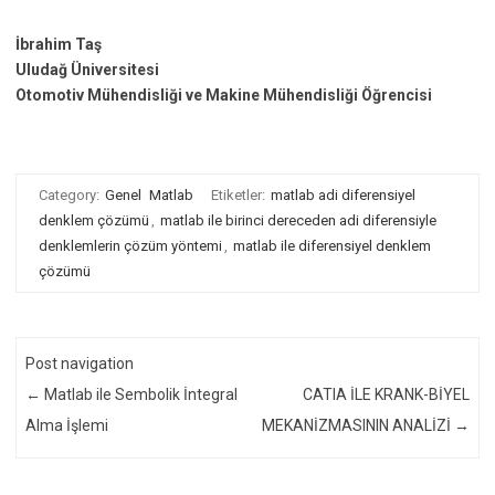
İbrahim Taş
Uludağ Üniversitesi
Otomotiv Mühendisliği ve Makine Mühendisliği Öğrencisi
Category:
Genel
Matlab
Etiketler:
matlab adi diferensiyel
denklem çözümü
,
matlab ile birinci dereceden adi diferensiyle
denklemlerin çözüm yöntemi
,
matlab ile diferensiyel denklem
çözümü
Post navigation
←
Matlab ile Sembolik İntegral
CATIA İLE KRANK-BİYEL
Alma İşlemi
MEKANİZMASININ ANALİZİ
→