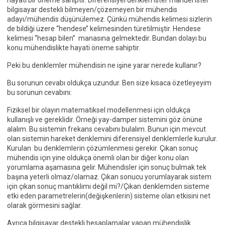
hayati bir öneme sahiptir. Diferensiyel denkleri ister manuel ister
bilgisayar destekli bilmeyen/çözemeyen bir mühendis
adayı/mühendis düşünülemez. Çünkü mühendis kelimesi sizlerin
de bildiği üzere ‘‘hendese’’ kelimesinden türetilmiştir. Hendese
kelimesi ‘‘hesap bilen’’ manasına gelmektedir. Bundan dolayı bu
konu mühendislikte hayati öneme sahiptir.
Peki bu denklemler mühendisin ne işine yarar nerede kullanır?
Bu sorunun cevabı oldukça uzundur. Ben size kısaca özetleyeyim
bu sorunun cevabını:
Fiziksel bir olayın matematiksel modellenmesi için oldukça
kullanışlı ve gereklidir. Örneği yay-damper sistemini göz önüne
alalım. Bu sistemin frekans cevabını bulalım. Bunun için mevcut
olan sistemin hareket denklemini diferensiyel denklemlerle kurulur.
Kurulan bu denklemlerin çözümlenmesi gerekir. Çıkan sonuç
mühendis için yine oldukça önemli olan bir diğer konu olan
yorumlama aşamasına gelir. Mühendisler için sonuç bulmak tek
başına yeterli olmaz/olamaz. Çıkan sonucu yorumlayarak sistem
için çıkan sonuç mantıklımı değil mi?/Çıkan denklemden sisteme
etki eden parametrelerin(değişkenlerin) sisteme olan etkisini net
olarak görmesini sağlar.
Ayrıca bilgisayar destekli hesaplamalar yapan mühendislik