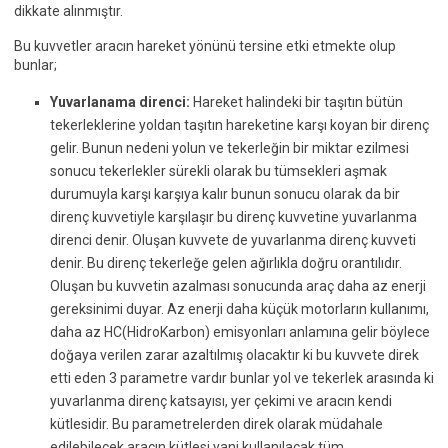
dikkate alınmıştır.
Bu kuvvetler aracın hareket yönünü tersine etki etmekte olup
bunlar;
Yuvarlanama direnci:
Hareket halindeki bir taşıtın bütün
tekerleklerine yoldan taşıtın hareketine karşı koyan bir direnç
gelir. Bunun nedeni yolun ve tekerleğin bir miktar ezilmesi
sonucu tekerlekler sürekli olarak bu tümsekleri aşmak
durumuyla karşı karşıya kalır bunun sonucu olarak da bir
direnç kuvvetiyle karşılaşır bu direnç kuvvetine yuvarlanma
direnci denir. Oluşan kuvvete de yuvarlanma direnç kuvveti
denir. Bu direnç tekerleğe gelen ağırlıkla doğru orantılıdır.
Oluşan bu kuvvetin azalması sonucunda araç daha az enerji
gereksinimi duyar. Az enerji daha küçük motorların kullanımı,
daha az HC(HidroKarbon) emisyonları anlamına gelir böylece
doğaya verilen zarar azaltılmış olacaktır ki bu kuvvete direk
etti eden 3 parametre vardır bunlar yol ve tekerlek arasında ki
yuvarlanma direnç katsayısı, yer çekimi ve aracın kendi
kütlesidir. Bu parametrelerden direk olarak müdahale
edilebilecek aracın kütlesi yani kullanılacak tüm