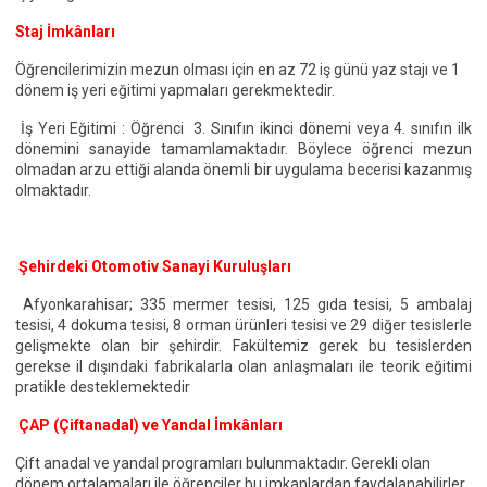
Staj İmkânları
Öğrencilerimizin mezun olması için en az 72 iş günü yaz stajı ve 1
dönem iş yeri eğitimi yapmaları gerekmektedir.
İş Yeri Eğitimi : Öğrenci 3. Sınıfın ikinci dönemi veya 4. sınıfın ilk
dönemini sanayide tamamlamaktadır. Böylece öğrenci mezun
olmadan arzu ettiği alanda önemli bir uygulama becerisi kazanmış
olmaktadır.
Şehirdeki Otomotiv Sanayi Kuruluşları
Afyonkarahisar; 335 mermer tesisi, 125 gıda tesisi, 5 ambalaj
tesisi, 4 dokuma tesisi, 8 orman ürünleri tesisi ve 29 diğer tesislerle
gelişmekte olan bir şehirdir. Fakültemiz gerek bu tesislerden
gerekse il dışındaki fabrikalarla olan anlaşmaları ile teorik eğitimi
pratikle desteklemektedir
ÇAP (Çiftanadal) ve Yandal İmkânları
Çift anadal ve yandal programları bulunmaktadır. Gerekli olan
dönem ortalamaları ile öğrenciler bu imkanlardan faydalanabilirler.