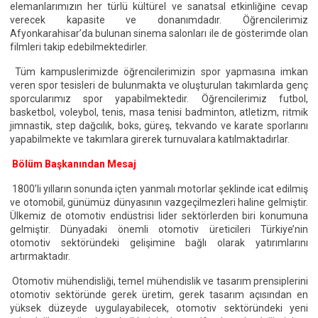
elemanlarımızın her türlü kültürel ve sanatsal etkinliğine cevap
verecek kapasite ve donanımdadır. Öğrencilerimiz
Afyonkarahisar’da bulunan sinema salonları ile de gösterimde olan
filmleri takip edebilmektedirler.
Tüm kampuslerimizde öğrencilerimizin spor yapmasına imkan
veren spor tesisleri de bulunmakta ve oluşturulan takımlarda genç
sporcularımız spor yapabilmektedir. Öğrencilerimiz futbol,
basketbol, voleybol, tenis, masa tenisi badminton, atletizm, ritmik
jimnastik, step dağcılık, boks, güreş, tekvando ve karate sporlarını
yapabilmekte ve takımlara girerek turnuvalara katılmaktadırlar.
Bölüm Başkanından Mesaj
1800’li yılların sonunda içten yanmalı motorlar şeklinde icat edilmiş
ve otomobil, günümüz dünyasının vazgeçilmezleri haline gelmiştir.
Ülkemiz de otomotiv endüstrisi lider sektörlerden biri konumuna
gelmiştir. Dünyadaki önemli otomotiv üreticileri Türkiye’nin
otomotiv sektöründeki gelişimine bağlı olarak yatırımlarını
artırmaktadır.
Otomotiv mühendisliği, temel mühendislik ve tasarım prensiplerini
otomotiv sektöründe gerek üretim, gerek tasarım açısından en
yüksek düzeyde uygulayabilecek, otomotiv sektöründeki yeni