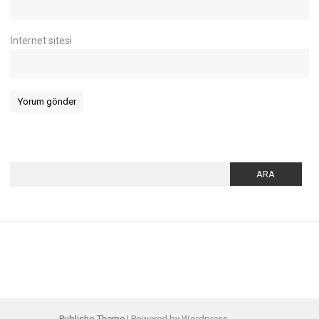
İnternet sitesi
Arama:
Publisho Theme
| Powered by Wordpress