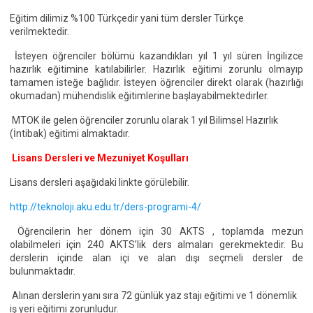
Eğitim dilimiz %100 Türkçedir yani tüm dersler Türkçe
verilmektedir.
İsteyen öğrenciler bölümü kazandıkları yıl 1 yıl süren İngilizce
hazırlık eğitimine katılabilirler. Hazırlık eğitimi zorunlu olmayıp
tamamen isteğe bağlıdır. İsteyen öğrenciler direkt olarak (hazırlığı
okumadan) mühendislik eğitimlerine başlayabilmektedirler.
MTOK ile gelen öğrenciler zorunlu olarak 1 yıl Bilimsel Hazırlık
(İntibak) eğitimi almaktadır.
Lisans Dersleri ve Mezuniyet Koşulları
Lisans dersleri aşağıdaki linkte görülebilir.
http://teknoloji.aku.edu.tr/ders-programi-4/
Öğrencilerin her dönem için 30 AKTS , toplamda mezun
olabilmeleri için 240 AKTS’lik ders almaları gerekmektedir. Bu
derslerin içinde alan içi ve alan dışı seçmeli dersler de
bulunmaktadır.
Alınan derslerin yanı sıra 72 günlük yaz stajı eğitimi ve 1 dönemlik
iş yeri eğitimi zorunludur.