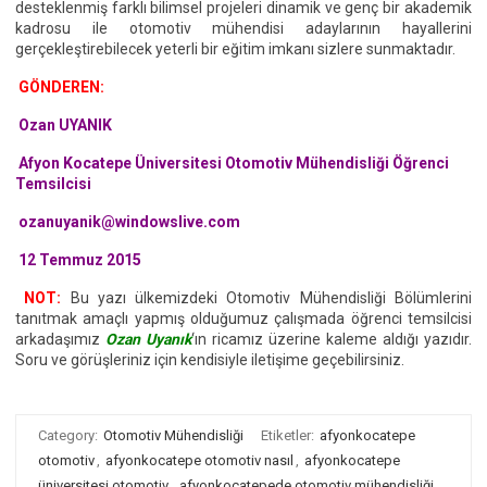
desteklenmiş farklı bilimsel projeleri dinamik ve genç bir akademik
kadrosu ile otomotiv mühendisi adaylarının hayallerini
gerçekleştirebilecek yeterli bir eğitim imkanı sizlere sunmaktadır.
GÖNDEREN:
Ozan UYANIK
Afyon Kocatepe Üniversitesi Otomotiv Mühendisliği Öğrenci
Temsilcisi
ozanuyanik@windowslive.com
12 Temmuz 2015
NOT:
Bu yazı ülkemizdeki Otomotiv Mühendisliği Bölümlerini
tanıtmak amaçlı yapmış olduğumuz çalışmada öğrenci temsilcisi
arkadaşımız
Ozan Uyanık
‘ın ricamız üzerine kaleme aldığı yazıdır.
Soru ve görüşleriniz için kendisiyle iletişime geçebilirsiniz.
Category:
Otomotiv Mühendisliği
Etiketler:
afyonkocatepe
otomotiv
,
afyonkocatepe otomotiv nasıl
,
afyonkocatepe
üniversitesi otomotiv
,
afyonkocatepede otomotiv mühendisliği