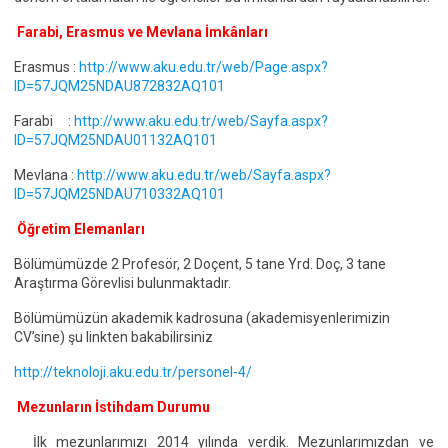
Farabi, Erasmus ve Mevlana İmkânları
Erasmus :
http://www.aku.edu.tr/web/Page.aspx?
ID=57JQM25NDAU872832AQ101
Farabi :
http://www.aku.edu.tr/web/Sayfa.aspx?
ID=57JQM25NDAU01132AQ101
Mevlana :
http://www.aku.edu.tr/web/Sayfa.aspx?
ID=57JQM25NDAU710332AQ101
Öğretim Elemanları
Bölümümüzde 2 Profesör, 2 Doçent, 5 tane Yrd. Doç, 3 tane
Araştırma Görevlisi bulunmaktadır.
Bölümümüzün akademik kadrosuna (akademisyenlerimizin
CV’sine) şu linkten bakabilirsiniz
http://teknoloji.aku.edu.tr/personel-4/
Mezunların İstihdam Durumu
İlk mezunlarımızı 2014 yılında verdik. Mezunlarımızdan ve