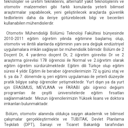
teknolojiler ve üretim tekniklerini, alternatif yakıt teknolojilerini ve
otomotiv malzemeleri gibi farklı konularda yeterli bilimsel
araştırmalar yapabilecek, yeni geliştirilecek araçlarda güvenlik
tedbirlerini daha da ileriye götürebilecek bilgi ve becerileri
kullanabilen mühendislerdir.
Otomotiv Mühendisliği Bölümü Teknoloji Fakültesi bünyesinde
2010-2011 eğitim öğretim yılında eğitimine başlamış olup,
otomotiv ve ilintili alanlarda eğitiminin yanı sıra değişik endüstriyel
uygulamalara imkân sağlayan bir mühendislik bilimidir. Bölüm de 2
Doçent Dr, 4 yardımcı doçent Dr, 2 öğretim görevlisi Dr ve 2
araştırma görevlisi 178 öğrencisi ile Normal ve 2.öğretim olarak
eğitim öğretim sürdürülmektedir. Eğitim dili Türkçe olup eğitim
süresi 4 yıldır. Eğitim ile beraber öğrencilerimizin 72 iş günü staj ve
6. ya da 7. dönemde iş yeri eğitimi uygulaması ile yeterli düzeyde
pratik bilgiye sahip öğrenciler yetişmektedir. Yurt dışın ya da yurt
için ERASMUS, MEVLANA ve FARABİ gibi öğrenci değişim
programları ile çeşitli üniversitelerde eğitim fırsatları
sağlanmaktadır. Mezun öğrencilerimizin Yüksek lisans ve doktora
imkanları bulunmaktadır.
Bölüm, otomotiv alanında oldukça saygın akademik ve bilimsel
çalışmalar gerçekleştirmekte ve TUBİTAK, Devlet Planlama
Teşkilatı (DPT), Sanayi ve Ticaret Bakanlığı tarafından