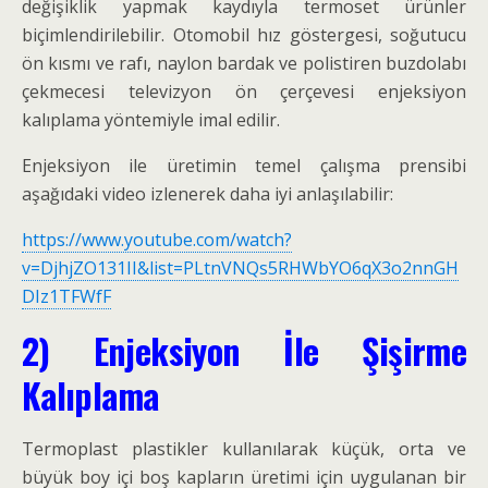
değişiklik yapmak kaydıyla termoset ürünler
biçimlendirilebilir. Otomobil hız göstergesi, soğutucu
ön kısmı ve rafı, naylon bardak ve polistiren buzdolabı
çekmecesi televizyon ön çerçevesi enjeksiyon
kalıplama yöntemiyle imal edilir.
Enjeksiyon ile üretimin temel çalışma prensibi
aşağıdaki video izlenerek daha iyi anlaşılabilir:
https://www.youtube.com/watch?
v=DjhjZO131II&list=PLtnVNQs5RHWbYO6qX3o2nnGH
DIz1TFWfF
2) Enjeksiyon İle Şişirme
Kalıplama
Termoplast plastikler kullanılarak küçük, orta ve
büyük boy içi boş kapların üretimi için uygulanan bir